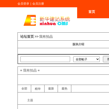
会员登录
|
会员注册
首页
更多
论坛首页
>>
我有拍品
版块介绍
≡ 我有拍品 ≡
全部
最新
最热
精华
主题