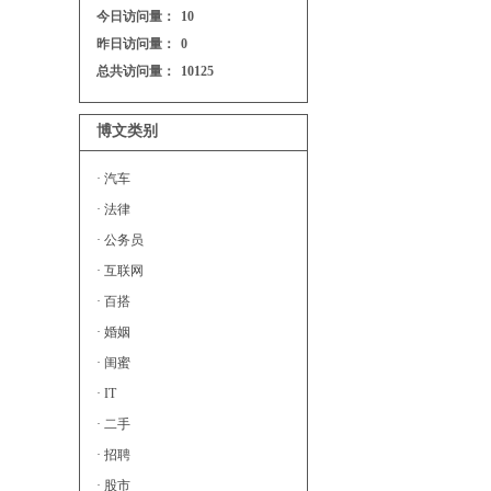
今日访问量：
10
昨日访问量：
0
总共访问量：
10125
博文类别
· 汽车
· 法律
· 公务员
· 互联网
· 百搭
· 婚姻
· 闺蜜
· IT
· 二手
· 招聘
· 股市