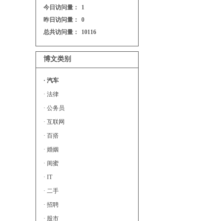
今日访问量：
1
昨日访问量：
0
总共访问量：
10116
博文类别
· 汽车
· 法律
· 公务员
· 互联网
· 百搭
· 婚姻
· 闺蜜
· IT
· 二手
· 招聘
· 股市