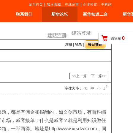
设为首页
|
加入收藏
|
在线留言
|
企业位置
|
手机站
联系我们
新华论坛
新华知道二台
新华
建站登录
建站注册
0
购物车
注册
|
登录
|
<<上一篇
下一篇>>
#
1
字体大小：
大
中
小
课题，都是有佣金和报酬的，如文创市场，有百科编
客市场，威客接单；什么是威客？就是利用知识做任
。地址是http://www.xrsdwk.com，同