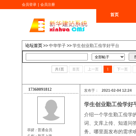
会员登录
|
会员注册
首页
更多
论坛首页
>>
中华学子
>>
学生创业勤工俭学好平台
共
1
页
首页
上一页
1
下一页
17360091812
发布于：
2021-02-04 12:24
学生创业勤工俭学好
介绍一个学生勤工俭学
词、文库上传、知道问
等级：
普通会员
务。哪里面发布的需求啥都