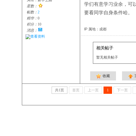
头衔：
新手上路
学们有意学习业余，可
星数：
帖数：
2
要看同学自身条件哈。
精华：
0
积分：
10
IP 属地：成都
消息：
查看资料
相关帖子
暂无相关帖子
收藏
共
1
页
首页
上一页
1
下一页