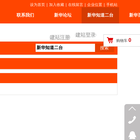
设为首页
|
加入收藏
|
在线留言
|
企业位置
|
手机站
联系我们
新华论坛
新华知道二台
新华
建站登录
建站注册
0
购物车