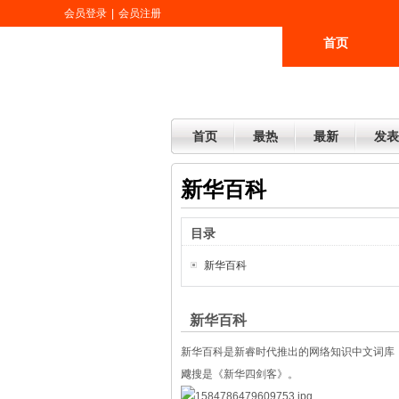
会员登录
|
会员注册
首页
更多
首页
最热
最新
发表
新华百科
目录
新华百科
新华百科
新华百科是新睿时代推出的网络知识中文词库
飕搜是《新华四剑客》。