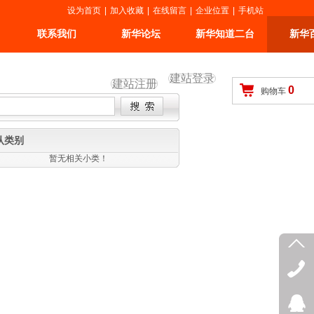
设为首页
|
加入收藏
|
在线留言
|
企业位置
|
手机站
联系我们
新华论坛
新华知道二台
新华
建站登录
建站注册
0
购物车
认类别
暂无相关小类！