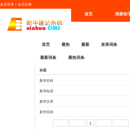
会员登录
|
会员注册
首页
商家助
更多
首页
最热
最新
发表词条
最新词条
最热词条
标题
新华百科
新华知否
374
新华文库
435
2021-01-25
新华百科
395
2020-03-21
01:57:39
1
376
2020-02-14
18:35:16
xrsd100