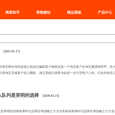
商家助手
智能建站
精品模板
产品中心
骗
[2021-01-17]
的淘宝网伙同利益链公然设坑骗取客户钱财这是一个淘宝客户在淘宝遭遇和呼声，给
引诱淘宝店铺客户进入圈套，淘宝系统以保障为由进一步引导客户上钩，打款到淘宝公�
入队列是英明的选择
[2020-03-21]
是您英明的选择新睿时代品牌全球战略之六大业务板块新睿时代品牌全球战略之六大业