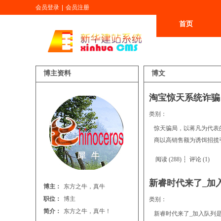
会员登录
|
会员注册
首页
更多
博主资料
博文
淘宝惊天系统诈
类别：
惊天骗局，以蒋凡为代表
商以高销售额为诱饵招揽
阅读
(288) ┆
评论
(1)
新睿时代来了_加
博主：
东方之牛，真牛
职位：
博主
类别：
简介：
东方之牛，真牛！
新睿时代来了_加入队列