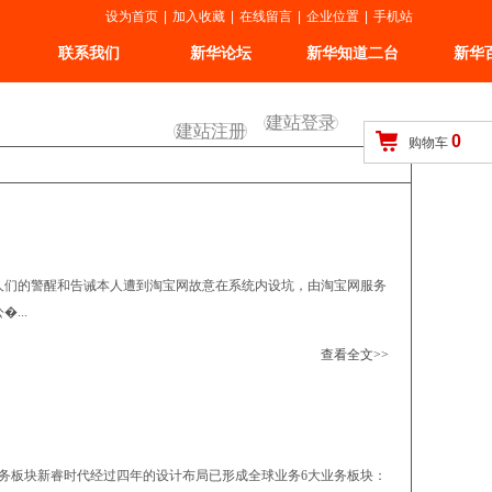
设为首页
|
加入收藏
|
在线留言
|
企业位置
|
手机站
联系我们
新华论坛
新华知道二台
新华
建站登录
建站注册
0
购物车
人们的警醒和告诫本人遭到淘宝网故意在系统内设坑，由淘宝网服务
...
查看全文>>
务板块新睿时代经过四年的设计布局已形成全球业务6大业务板块：