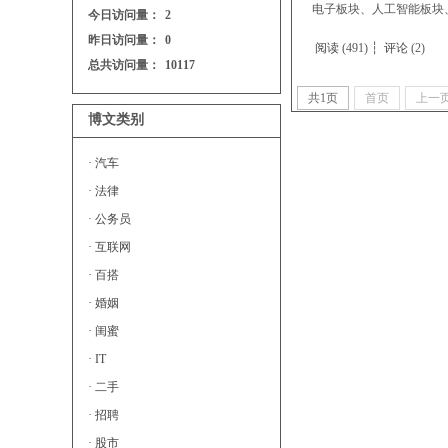
电子板块、人工智能板块、
今日访问量：
2
昨日访问量：
0
阅读
(491) ┆
评论
(2)
总共访问量：
10117
共
1
页
首页
上一
博文类别
· 汽车
· 法律
· 公务员
· 互联网
· 百搭
· 婚姻
· 闺蜜
· IT
· 二手
· 招聘
· 股市