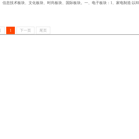
信息技术板块、文化板块、时尚板块、国际板块。一、电子板块：1、家电制造:以Rhi.
页
1
下一页
尾页